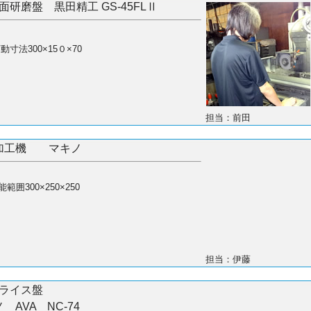
面研磨盤 黒田精工 GS-45FLⅡ
動寸法300×15０×70
担当：前田
加工機 マキノ
範囲300×250×250
担当：伊藤
フライス盤
 AVA NC-74