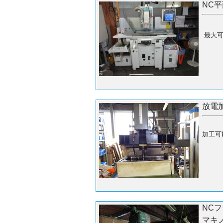
NC平
最大可
放電
加工可能
NC
マキノ