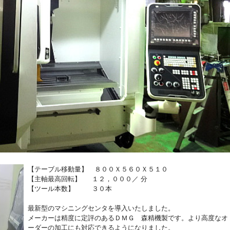
【テーブル移動量】 ８００Ｘ５６０Ｘ５１０
【主軸最高回転】 １２，０００／ 分
【ツール本数】 ３０本
最新型のマシニングセンタを導入いたしました。
メーカーは精度に定評のあるＤＭＧ 森精機製です。より高度なオ
ーダーの加工にも対応できるようになりました。