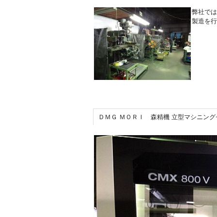
弊社では
製造を行
ＤＭＧ ＭＯＲＩ 森精機 立型マシニングセ