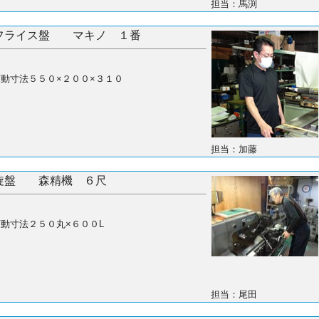
担当：馬渕
フライス盤 マキノ １番
動寸法５５０×２００×３１０
担当：加藤
旋盤 森精機 ６尺
動寸法２５０丸×６００L
担当：尾田