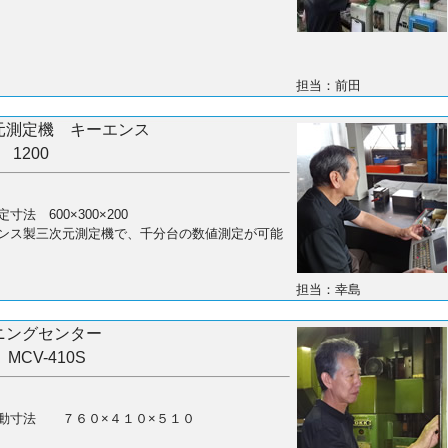
担当：前田
元測定機 キーエンス
 1200
寸法 600×300×200
ンス製三次元測定機で、千分台の数値測定が可能
担当：幸島
ニングセンター
 MCV-410S
動寸法 ７６０×４１０×５１０