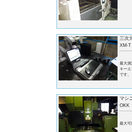
三次
XM-T
最大測定
キーエ
です。
マシ
OKK
最大可