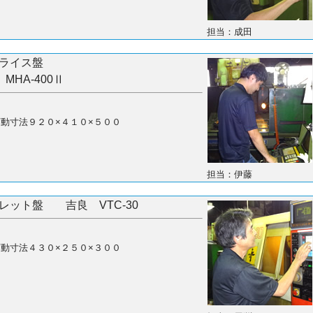
担当：成田
フライス盤
 MHA-400Ⅱ
動寸法９２０×４１０×５００
担当：伊藤
タレット盤 吉良 VTC-30
動寸法４３０×２５０×３００